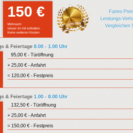
150 €
Euro
Faires Prei
Leistungs-Verhä
Festpreis
Mehrwert-
Vergleichen 
steuer ist mit enthalten.
Keine weiteren Kosten
s & Feiertage
8.00 - 1.00 Uhr
95,00 € - Türöffnung
Euro
+ 25,00 € - Anfahrt
Festpreis
= 120,00 € - Festpreis
s & Feiertage
1.00 - 8.00 Uhr
132,50 € - Türöffnung
Euro
+ 25,00 € - Anfahrt
Festpreis
= 150,00 € - Festpreis