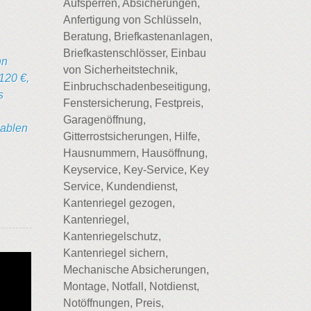
Aufsperren, Absicherungen,
Anfertigung von Schlüsseln,
Beratung, Briefkastenanlagen,
Briefkastenschlösser, Einbau
nn
von Sicherheitstechnik,
120 €,
Einbruchschadenbeseitigung,
s
Fenstersicherung, Festpreis,
Garagenöffnung,
iablen
Gitterrostsicherungen, Hilfe,
Hausnummern, Hausöffnung,
Keyservice, Key-Service, Key
Service, Kundendienst,
Kantenriegel gezogen,
Kantenriegel,
Kantenriegelschutz,
Kantenriegel sichern,
Mechanische Absicherungen,
Montage, Notfall, Notdienst,
Notöffnungen, Preis,