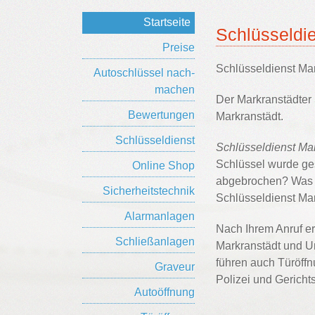
Startseite
Schlüsseldi
Preise
Schlüsseldienst Mar
Auto­schlüssel nach­
machen
Der Markranstädter 
Bewertungen
Markranstädt.
Schlüsseldienst
Schlüsseldienst Ma
Schlüssel wurde ges
Online Shop
abgebrochen? Was au
Sicherheitstechnik
Schlüsseldienst Mar
Alarmanlagen
Nach Ihrem Anruf er
Schließanlagen
Markranstädt und U
führen auch Türöff
Graveur
Polizei und Gerichts
Autoöffnung