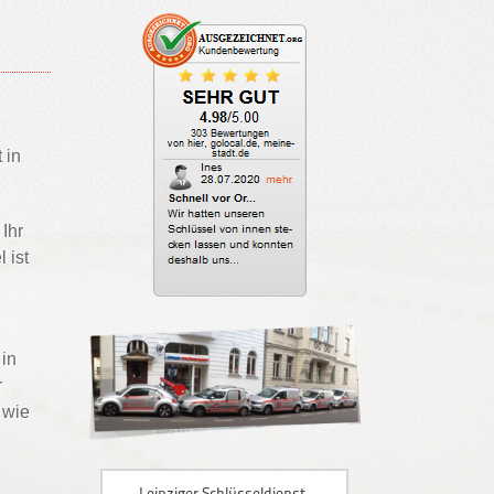
 in
Ihr
 ist
 in
r
 wie