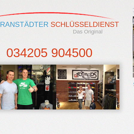
RANSTÄDTER
SCHLÜSSELDIENST
Das Original
034205 904500