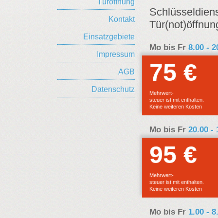
Türöffnung
Schlüsseldiens
Kontakt
Tür(not)öffnun
Einsatzgebiete
Mo bis Fr
8.00 - 
Impressum
75 €
E
AGB
F
Datenschutz
Mehrwert-
steuer ist mit enthalten.
Keine weiteren Kosten
Mo bis Fr
20.00 -
95 €
E
F
Mehrwert-
steuer ist mit enthalten.
Keine weiteren Kosten
Mo bis Fr
1.00 - 8