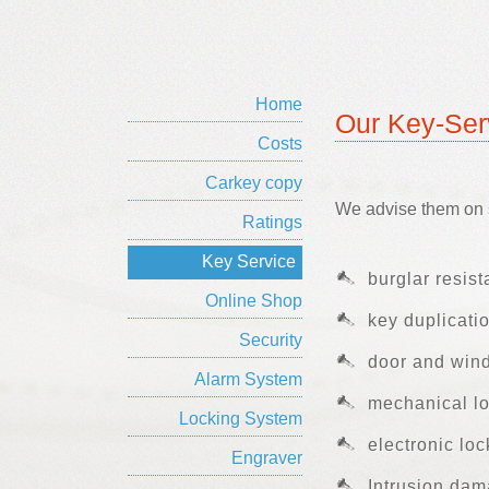
Home
Our Key-Ser
Costs
Carkey copy
We advise them on s
Ratings
Key Service
burglar resist
Online Shop
key duplicati
Security
door and win
Alarm System
mechanical l
Locking System
electronic lo
Engraver
Intrusion dam