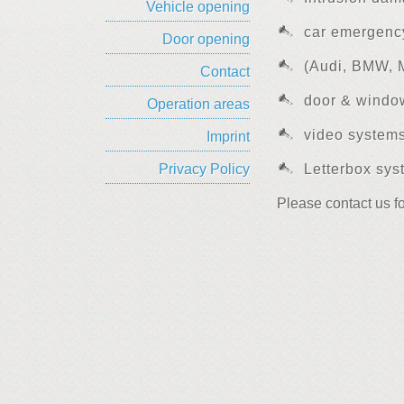
Vehicle opening
car emergenc
Door opening
(Audi, BMW, M
Contact
door & window
Operation areas
video systems
Imprint
Privacy Policy
Letterbox sys
Please contact us f