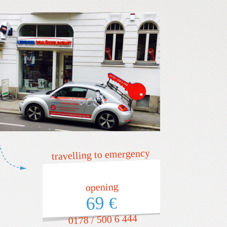
travelling to emergency
opening
69
€
0178 / 500 6 444