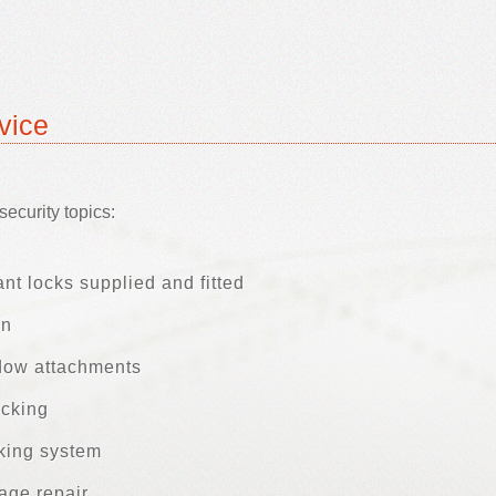
vice
ecurity topics:
ant locks supplied and fitted
on
dow attachments
ocking
cking system
age repair